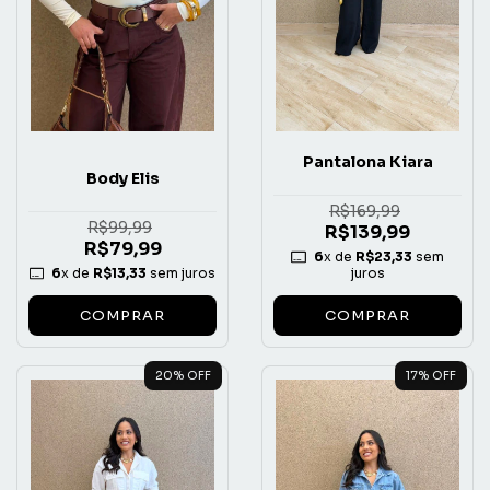
Pantalona Kiara
Body Elis
R$169,99
R$99,99
R$139,99
R$79,99
6
x de
R$23,33
sem
6
x de
R$13,33
sem juros
juros
COMPRAR
COMPRAR
20
% OFF
17
% OFF