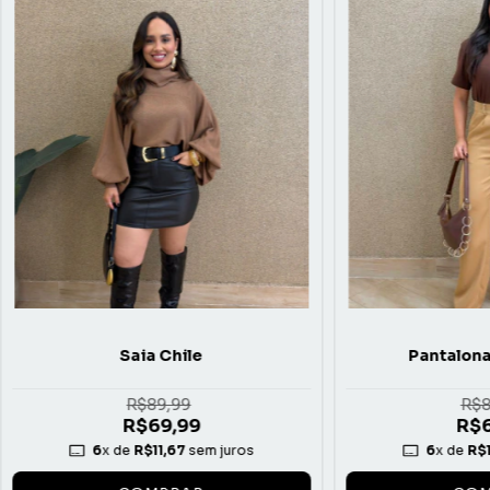
Saia Chile
Pantalona
R$89,99
R$8
R$69,99
R$6
6
x de
R$11,67
sem juros
6
x de
R$1