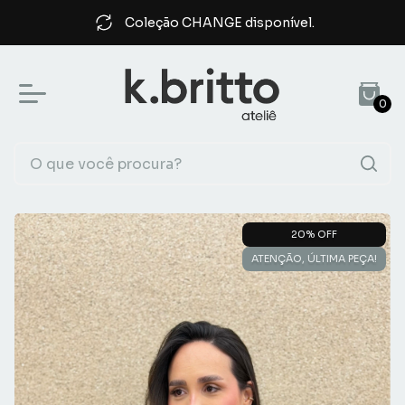
Coleção CHANGE disponível.
0
20
% OFF
ATENÇÃO, ÚLTIMA PEÇA!