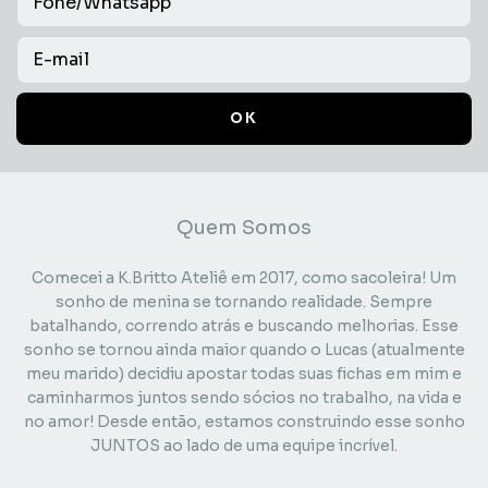
Quem Somos
Comecei a K.Britto Ateliê em 2017, como sacoleira! Um
sonho de menina se tornando realidade. Sempre
batalhando, correndo atrás e buscando melhorias. Esse
sonho se tornou ainda maior quando o Lucas (atualmente
meu marido) decidiu apostar todas suas fichas em mim e
caminharmos juntos sendo sócios no trabalho, na vida e
no amor! Desde então, estamos construindo esse sonho
JUNTOS ao lado de uma equipe incrível.