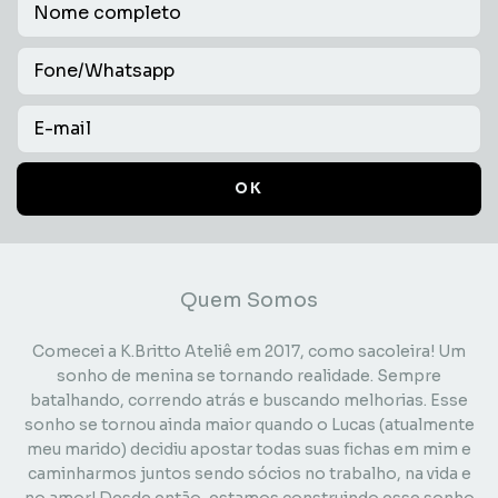
Quem Somos
Comecei a K.Britto Ateliê em 2017, como sacoleira! Um
sonho de menina se tornando realidade. Sempre
batalhando, correndo atrás e buscando melhorias. Esse
sonho se tornou ainda maior quando o Lucas (atualmente
meu marido) decidiu apostar todas suas fichas em mim e
caminharmos juntos sendo sócios no trabalho, na vida e
no amor! Desde então, estamos construindo esse sonho