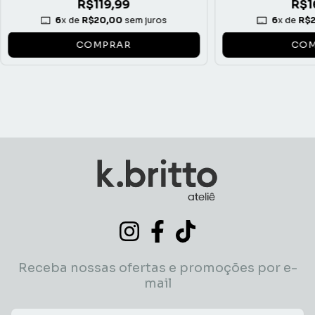
R$119,99
R$1
6
x de
R$20,00
sem juros
6
x de
R$2
COMPRAR
COM
Receba nossas ofertas e promoções por e-
mail